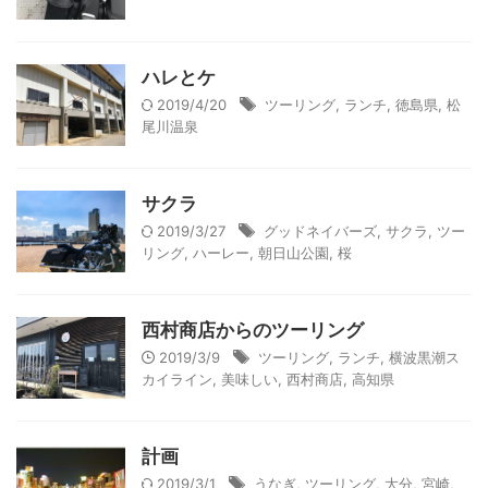
ハレとケ
2019/4/20
ツーリング
,
ランチ
,
徳島県
,
松
尾川温泉
サクラ
2019/3/27
グッドネイバーズ
,
サクラ
,
ツー
リング
,
ハーレー
,
朝日山公園
,
桜
西村商店からのツーリング
2019/3/9
ツーリング
,
ランチ
,
横波黒潮ス
カイライン
,
美味しい
,
西村商店
,
高知県
計画
2019/3/1
うなぎ
,
ツーリング
,
大分
,
宮崎
,