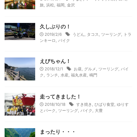
旅
,
浜松
,
福岡
,
金沢
久しぶりの！
2019/2/6
うどん
,
タコス
,
ツーリング
,
トラ
ンキーロ
,
バイク
えびちゃん！
2018/12/1
お昼
,
グルメ
,
ツーリング
,
バイ
ク
,
ランチ
,
水産
,
福丸水産
,
鳴門
走ってきました！
2018/10/18
すき焼き
,
ひばり食堂
,
ゆりす
とパーク
,
ツーリング
,
バイク
,
大豊
まったり・・・