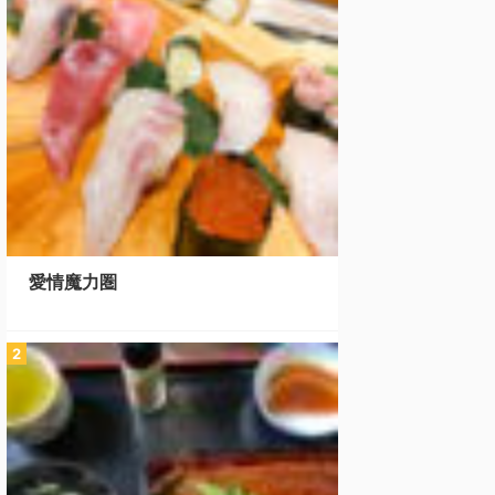
愛情魔力圏