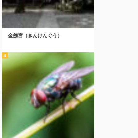
金劔宮（きんけんぐう）