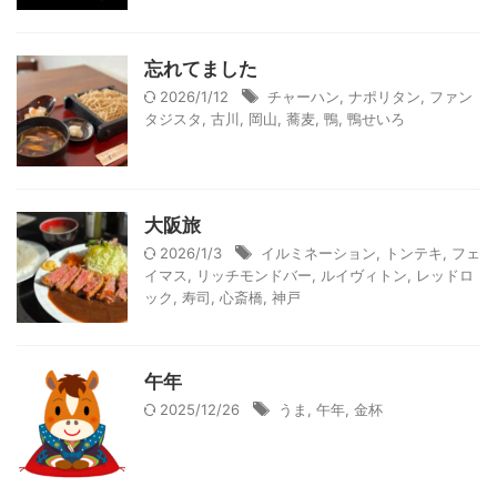
忘れてました
2026/1/12
チャーハン
,
ナポリタン
,
ファン
タジスタ
,
古川
,
岡山
,
蕎麦
,
鴨
,
鴨せいろ
大阪旅
2026/1/3
イルミネーション
,
トンテキ
,
フェ
イマス
,
リッチモンドバー
,
ルイヴィトン
,
レッドロ
ック
,
寿司
,
心斎橋
,
神戸
午年
2025/12/26
うま
,
午年
,
金杯