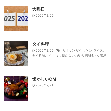
大晦日
2025/12/26
タイ料理
2025/12/26
カオマンガイ
,
ガパオライス
,
タイ料理
,
バンコク
,
懐かしい
,
炙り
,
美味しい
,
若鳥
懐かしいCM
2025/12/21