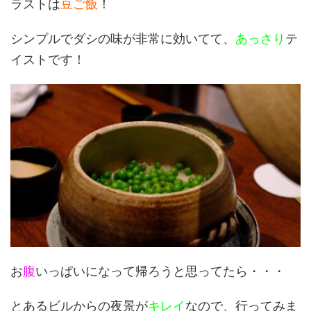
ラストは
豆ご飯
！
シンプルでダシの味が非常に効いてて、
あっさり
テ
イストです！
お
腹
いっぱいになって帰ろうと思ってたら・・・
とあるビルからの夜景が
キレイ
なので、行ってみま