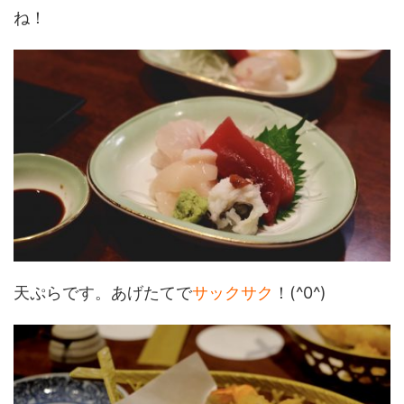
ね！
天ぷらです。あげたてで
サックサク
！(^0^)