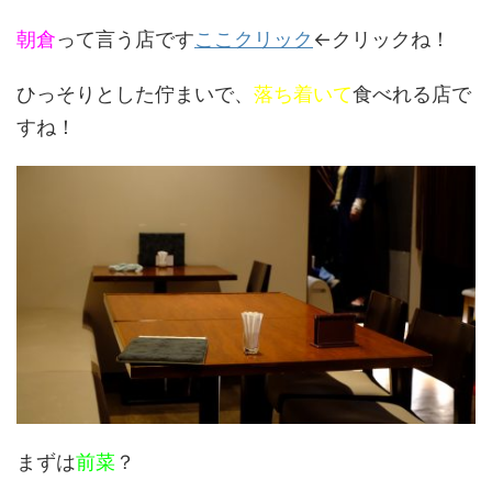
朝倉
って言う店です
ここクリック
←クリックね！
ひっそりとした佇まいで、
落ち着いて
食べれる店で
すね！
まずは
前菜
？