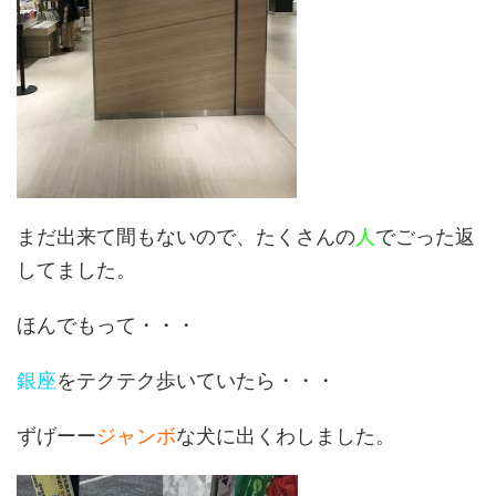
まだ出来て間もないので、たくさんの
人
でごった返
してました。
ほんでもって・・・
銀座
をテクテク歩いていたら・・・
ずげーー
ジャンボ
な犬に出くわしました。