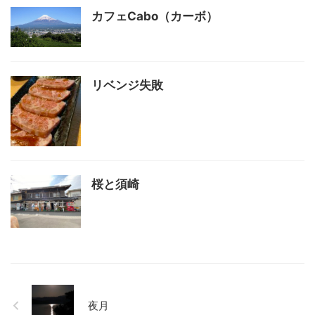
カフェCabo（カーボ）
リベンジ失敗
桜と須崎
夜月