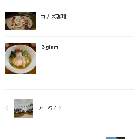
コナズ珈琲
３glam
どこ行く？