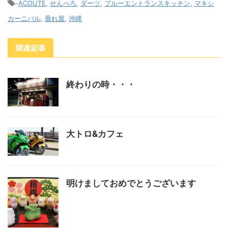
-
ACOUTE
,
せんべろ
,
ダーツ
,
ブルーエントランスキッチン
,
マキシ
カーニバル
,
垂れ屋
,
沖縄
関連記事
終わりの時・・・
大トロ&カフェ
明けましておめでとうございます