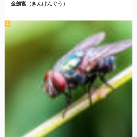
金劔宮（きんけんぐう）