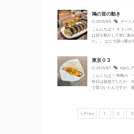
鳩の首の動き
2025/9/5
ダーツ
,
こんにちは！ そういや
は首を動かして前に進み
た。。 なにで調べ隊が久
東京０３
2025/9/1
Age3
,
こんにちは！ 昨晩の「
昨日は築地でしたが、今
で気づいたんですが、昼過
« Prev
1
2
3