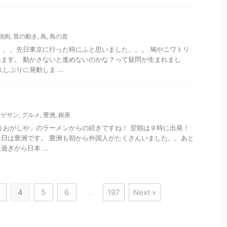
焼肉
,
首の動き
,
鳥
,
鳥の首
。。。先日東京に行った時にふと思いました。。。 鳩やニワトリ
ます。 動かさないと進めないのかな？って疑問が生まれまし
しぶりに発動しま ...
アゲサン
,
グルメ
,
豊洲
,
銀座
うおがしや」のラーメンからの続きですね！ 翌朝は９時に出発！
日は豊洲です。 豊洲も朝から外国人がたくさんいました。。あと
ぎから日本 ...
4
5
6
…
197
Next »