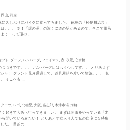
,
岡山
,
洞窟
休に久しぶりにバイクに乗ってみました。 徳島の「松尾川温泉」
日。。。 あ！「環の湯」の近くに道の駅があるので、そこで風呂
う！って環の ...
セプト
,
ダーツ
,
ハンバーグ
,
フェイマス
,
夜
,
夜景
,
心斎橋
のつづきです。。。 ハンバーグ店はもう少しです。。 とりあえず
シャ！ グランド花月通過して、道具屋筋を歩いて散策。。。 晩
 そこへも ...
,
ダーツ
,
レゴ
,
北極星
,
大阪
,
当志郎
,
木津市場
,
海鮮
早く起きて大阪へ行ってきました。 まずは朝市をやっている「木
から開いているみたい！ とりあえず友人４人で私の自宅に５時集
た。 目的の ...