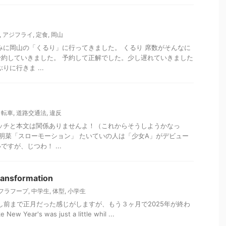
,
アジフライ
,
定食
,
岡山
みに岡山の「くるり」に行ってきました。 くるり 席数がそんなに
約していきました。 予約して正解でした。少し遅れていきました
りに行きま ...
自転車
,
道路交通法
,
違反
ッチと本文は関係ありませんよ！（これからそうしようかなっ
森明菜「スローモーション」 たいていの人は「少女A」がデビュー
すが、じつわ！ ...
nsformation
フラフープ
,
中学生
,
体型
,
小学生
! 少し前まで正月だった感じがしますが、もう３ヶ月で2025年が終わ
ew Year's was just a little whil ...