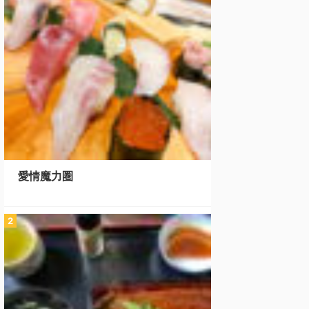
愛情魔力圏