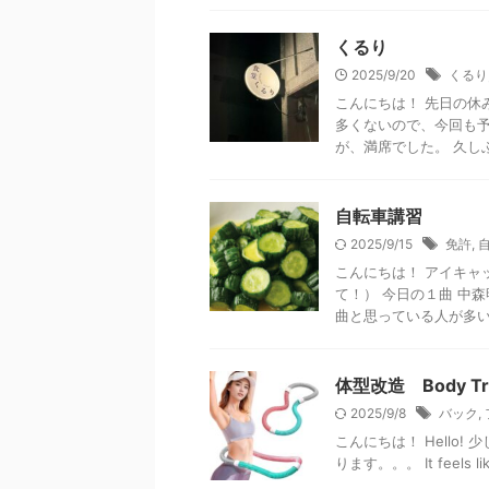
くるり
2025/9/20
くるり
こんにちは！ 先日の休
多くないので、今回も予
が、満席でした。 久しぶ
自転車講習
2025/9/15
免許
,
こんにちは！ アイキャ
て！） 今日の１曲 中
曲と思っている人が多いで
体型改造 Body Tra
2025/9/8
バック
,
こんにちは！ Hello
ります。。。 It feels like N