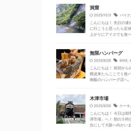
洞窟
2025/10/3
バイク
こんにちは！ 先日の連
に行こうと思ったら定休
上がりにアイスでも食べよ
無限ハンバーグ
2025/9/26
MAX
,
こんにちは！ 前回から
難波来たらここで１枚パ
御飯のハンバーグ店へ。。
木津市場
2025/9/26
ケーキ
こんにちは！ 今日は朝
津市場」へ！ 朝の５時
合にして大阪へ向かいまし