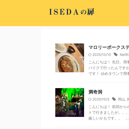
マロリーポークス
2025/10/10
Netfli
こんにちは！ 先日、用
バイクで行ったんですが
です！ ゆめタウンで用事
満奇洞
2025/10/3
岡山
,
こんにちは！ 前回から
トで行きましたが。。。
厳しいかもです。。 ...