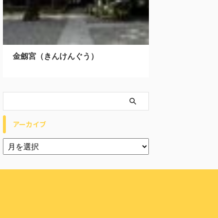
金劔宮（きんけんぐう）
アーカイブ