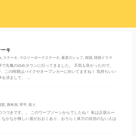
テーキ
x
,
ステーキ
,
マロリーポークステーキ
,
暴君のシェフ
,
韓国
,
韓国ドラマ
事で丸亀のゆめタウンに行ってきました。 天気も良かったので、
、この時期はバイクやオープンカーに向いてますね！ 気持ちいい
を済まして、 ...
洞窟
,
満奇洞
,
琴平
,
祭り
のつづきです。。 このワープゾーンからでしたね！ 私は正規ルー
 なかなか険しい道がおおくあり、おろらく体力の自信のない人は