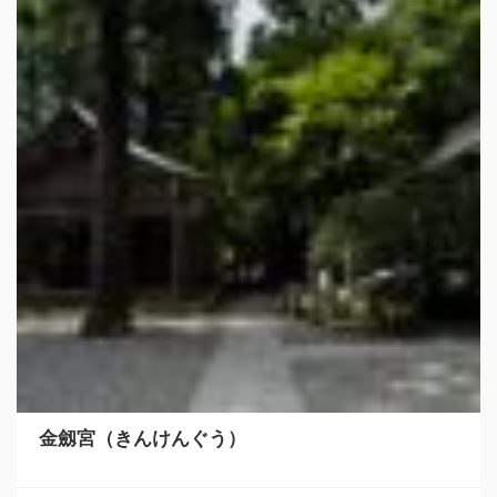
金劔宮（きんけんぐう）