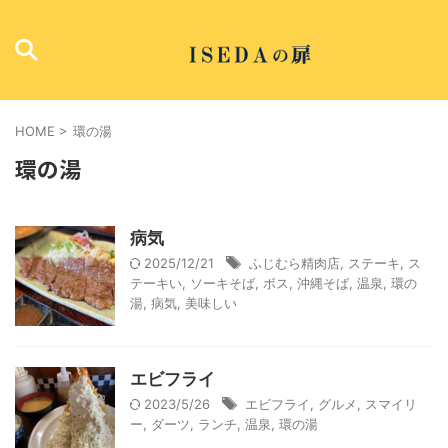
HOME
>
環の湯
環の湯
病気
2025/12/21
ふじむら精肉店
,
ステーキ
,
ス
テーキい
,
ソーキそば
,
ボス
,
沖縄そば
,
温泉
,
環の
湯
,
病気
,
美味しい
エビフライ
2023/5/26
エビフライ
,
グルメ
,
スマイリ
ー
,
ダーツ
,
ランチ
,
温泉
,
環の湯