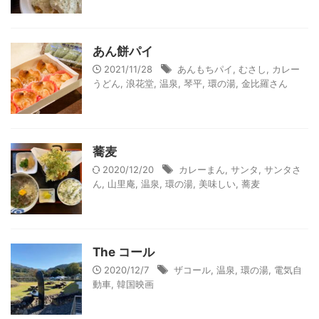
あん餅パイ
2021/11/28
あんもちパイ
,
むさし
,
カレー
うどん
,
浪花堂
,
温泉
,
琴平
,
環の湯
,
金比羅さん
蕎麦
2020/12/20
カレーまん
,
サンタ
,
サンタさ
ん
,
山里庵
,
温泉
,
環の湯
,
美味しい
,
蕎麦
The コール
2020/12/7
ザコール
,
温泉
,
環の湯
,
電気自
動車
,
韓国映画