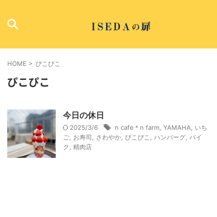
HOME
>
ぴこぴこ
ぴこぴこ
今日の休日
2025/3/6
n cafe＊n farm
,
YAMAHA
,
いち
ご
,
お寿司
,
さわやか
,
ぴこぴこ
,
ハンバーグ
,
バイ
ク
,
精肉店