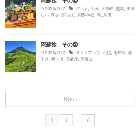
阿蘇旅 その⓹
2025/7/27
グルメ
,
大分
,
大観峰
,
熊本
,
美味
しい
,
関さば関あじ
,
阿蘇神社
,
鳥
,
鳥徹
阿蘇旅 その⓷
2025/7/27
ライトアップ
,
山頂
,
湯布院
,
赤
牛丼
,
鍋ヶ滝
,
長者原
,
阿蘇山
Next »
1
2
…
6