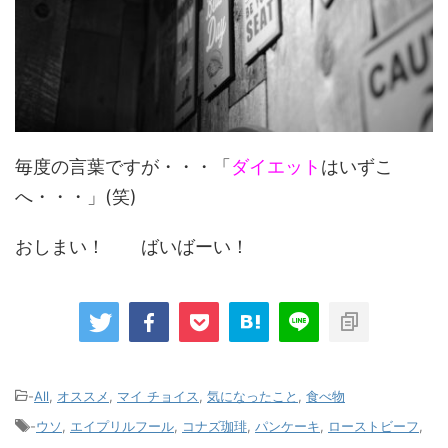
毎度の言葉ですが・・・「
ダイエット
はいずこ
へ・・・」(笑)
おしまい！ ばいばーい！
-
All
,
オススメ
,
マイ チョイス
,
気になったこと
,
食べ物
-
ウソ
,
エイプリルフール
,
コナズ珈琲
,
パンケーキ
,
ローストビーフ
,