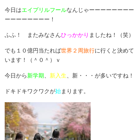
今日は
エイプリルフール
なんじゃーーーーーーーー
ーーーーーーーー！
ふふ！ またみなさん
ひっかかり
ましたね！（笑）
でも１０億円当たれば
世界２周旅行
に行くと決めて
います！（＾０＾）ｖ
今日から
新学期
、
新入生
、新・・・が多いですね！
ドキドキワクワクが
始
まります。