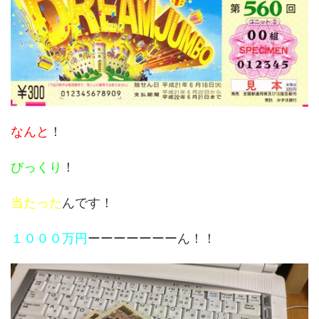
なんと
！
びっくり
！
当たった
んです！
１０００万円
ーーーーーーーん！！