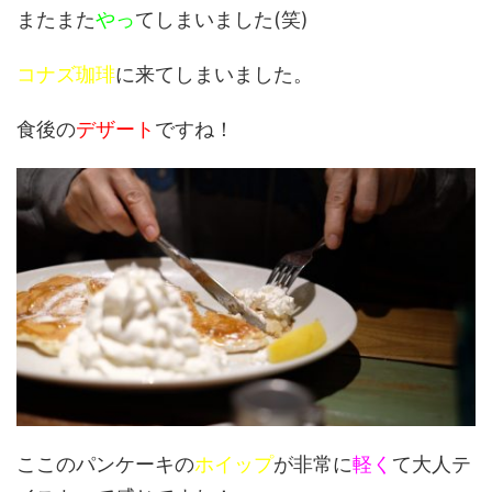
またまた
やっ
てしまいました(笑)
コナズ珈琲
に来てしまいました。
食後の
デザート
ですね！
ここのパンケーキの
ホイップ
が非常に
軽く
て大人テ