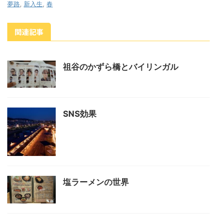
夢路
,
新入生
,
春
関連記事
祖谷のかずら橋とバイリンガル
SNS効果
塩ラーメンの世界