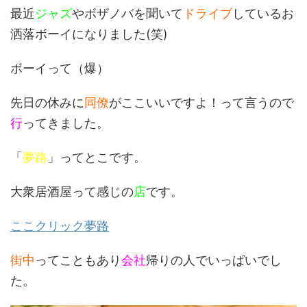
最近
ジャズ
やボザノバを聞いて
ドライブ
しているお
洒落ボーイになりました(笑)
ボーイって（爆）
先日の休みに
同僚
がここいいですよ！って言うので
行
ってきました。
「
夢路
」ってとこです。
大衆居酒屋って感じの
店
です。
ここクリック夢路
街中
ってこともあり
会社
帰りの人でいっぱいでし
た。