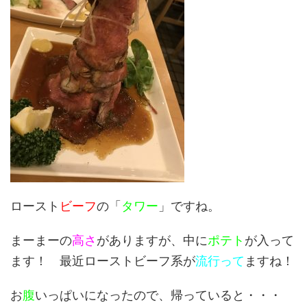
ロースト
ビーフ
の「
タワー
」ですね。
まーまーの
高さ
がありますが、中に
ポテト
が入って
ます！ 最近ローストビーフ系が
流行って
ますね！
お
腹
いっぱいになったので、帰っていると・・・