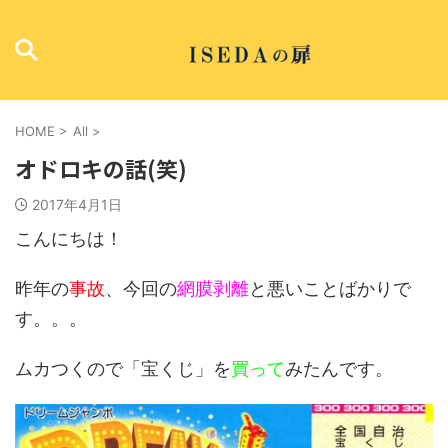
HOME
>
All
>
オドロキの話(笑)
2017年4月1日
こんにちは！
昨年の
事故
、今回の
網膜剥離
と悪いことばかりで
す。。。
ムカつくので「宝くじ」を
買って
みたんです。