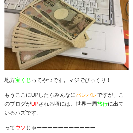
地方
宝くじ
ってやつです。マジでびっくり！
もうここにUPしたらみんなに
バレバレ
ですが、こ
のブログが
UP
される頃には、世界一周
旅行
に出て
いるハズです。
って
ウソ
じゃーーーーーーーーーーー！