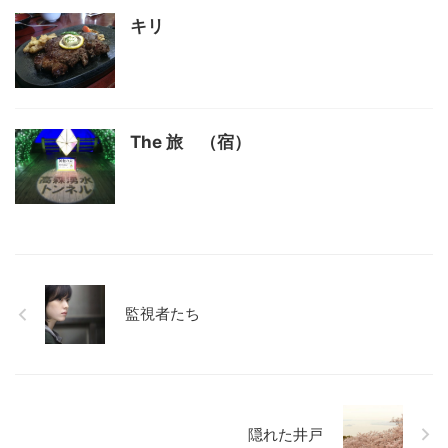
キリ
The 旅 （宿）
監視者たち
隠れた井戸