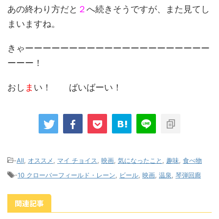
あの終わり方だと
２
へ続きそうですが、また見てし
まいますね。
きゃーーーーーーーーーーーーーーーーーーーーー
ーーー！
おし
ま
い！ ばいばーい！
-
All
,
オススメ
,
マイ チョイス
,
映画
,
気になったこと
,
趣味
,
食べ物
-
10 クローバーフィールド・レーン
,
ビール
,
映画
,
温泉
,
琴弾回廊
関連記事