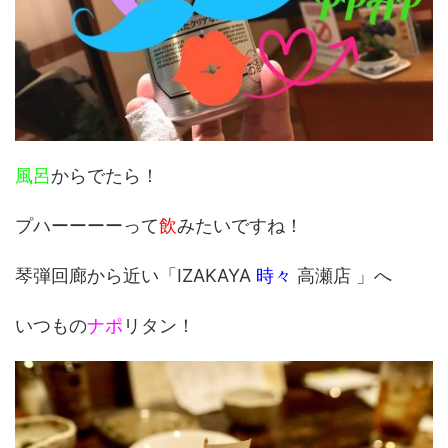
風呂
からでたら！
プハーーーーって
飲
みたいですね！
琴弾回廊から近い「IZAKAYA
時々
高瀬店 」へ
いつもの
ナポ
リタン！