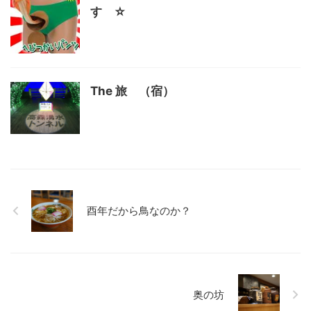
す ☆
The 旅 （宿）
酉年だから鳥なのか？
奥の坊