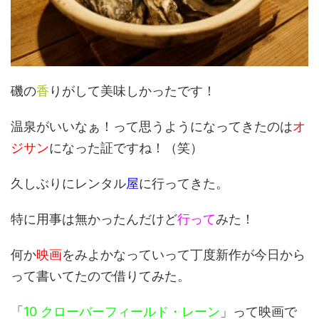
磯の
香
りがして美味しかったです！
温泉がいいなぁ！って思うようになってきたのは
オ
ジサン
になった証ですね！（笑）
久しぶりにレンタル
屋
に行ってきた。
特に用事は無かったんだけど
行って
みた！
何か
映画
をみよかなっていって丁度新作が今日から
って書いてたので借りてみた。
「
10 クローバーフィールド・レーン
」って映画で