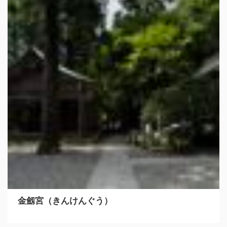
金劔宮（きんけんぐう）