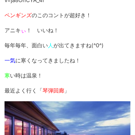
v=ja8OhCYA_4I
ペンギンズ
のこのコントが超好き！
アニキ
ぃ
！ いいね！
毎年毎年、面白い
人
が出てきますね(^0^)
一気
に寒くなってきましたね！
寒
い時は温泉！
最近よく行く「
琴弾回廊
」