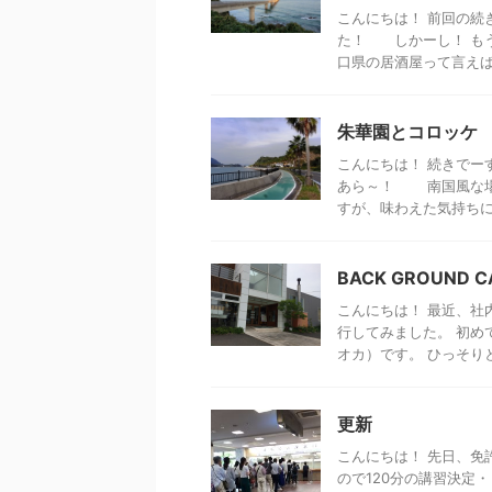
こんにちは！ 前回の続き
た！ しかーし！ も
口県の居酒屋って言えば？
朱華園とコロッケ
こんにちは！ 続きでー
あら～！ 南国風な場所
すが、味わえた気持ちにな 
BACK GROUND 
こんにちは！ 最近、社
行してみました。 初め
オカ）です。 ひっそりとし
更新
こんにちは！ 先日、免
ので120分の講習決定