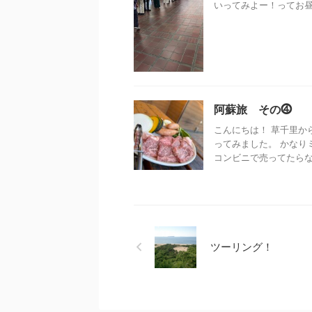
いってみよー！ってお昼ご
阿蘇旅 その⓸
こんにちは！ 草千里か
ってみました。 かなり
コンビニで売ってたらなぁ
ツーリング！