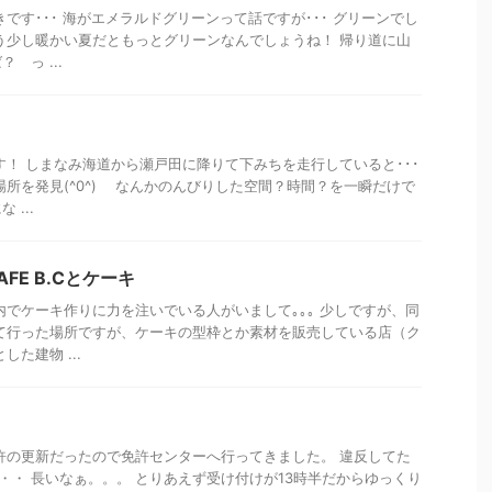
です･･･ 海がエメラルドグリーンって話ですが･･･ グリーンでし
う少し暖かい夏だともっとグリーンなんでしょうね！ 帰り道に山
 っ ...
す！ しまなみ海道から瀬戸田に降りて下みちを走行していると･･･
を発見(^0^) なんかのんびりした空間？時間？を一瞬だけで
...
CAFE B.Cとケーキ
内でケーキ作りに力を注いでいる人がいまして｡｡｡ 少しですが、同
て行った場所ですが、ケーキの型枠とか素材を販売している店（ク
た建物 ...
許の更新だったので免許センターへ行ってきました。 違反してた
・・・ 長いなぁ。。。 とりあえず受け付けが13時半だからゆっくり